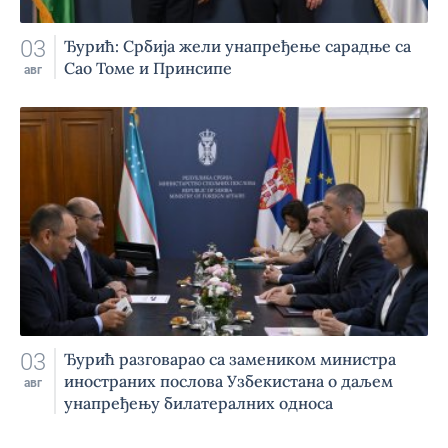
03
Ђурић: Србија жели унапређење сарадње са
Сао Томе и Принсипе
авг
03
Ђурић разговарао са замеником министра
иностраних послова Узбекистана о даљем
авг
унапређењу билатералних односа